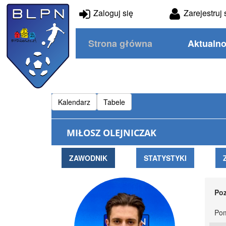
Zaloguj się
Zarejestruj 
Strona główna
Aktualno
Kalendarz
Tabele
MIŁOSZ OLEJNICZAK
ZAWODNIK
STATYSTYKI
Poz
Pom