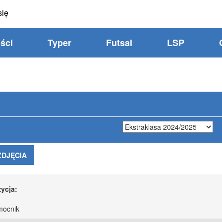
się
ści
Typer
Futsal
LSP
ZDJĘCIA
ycja:
ocnik