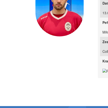
Dat
13.
Peł
Mił
Zes
Col
Kra