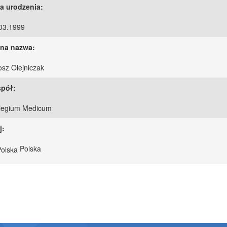
a urodzenia:
03.1999
na nazwa:
osz Olejniczak
pół:
legium Medicum
j:
Polska