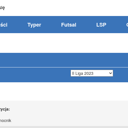
się
ści
Typer
Futsal
LSP
ycja:
ocnik