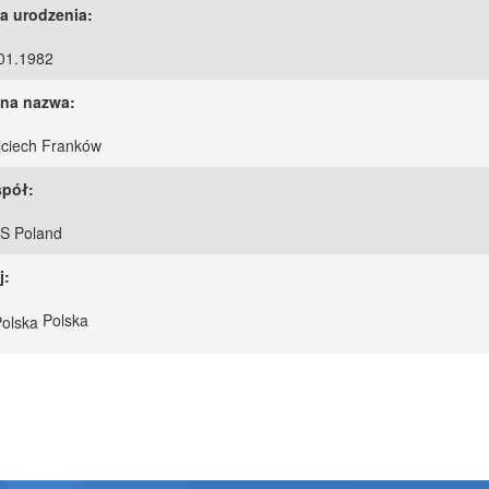
a urodzenia:
01.1982
na nazwa:
ciech Franków
pół:
S Poland
j:
Polska