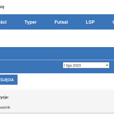
się
ści
Typer
Futsal
LSP
ZDJĘCIA
ycja:
astnik