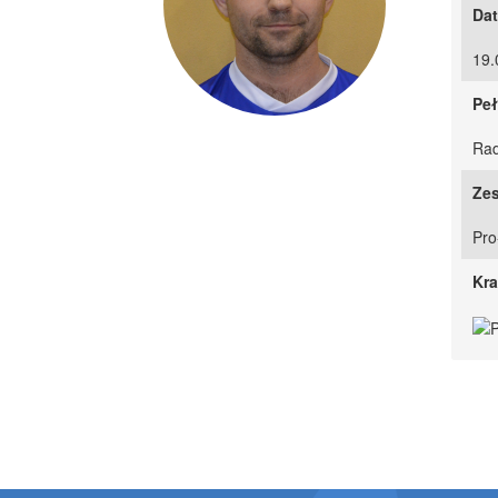
Dat
19.
Peł
Rad
Zes
Pro
Kra