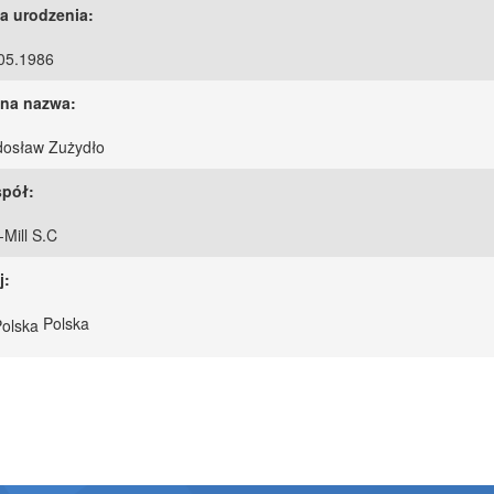
a urodzenia:
05.1986
na nazwa:
osław Zużydło
pół:
-Mill S.C
j:
Polska